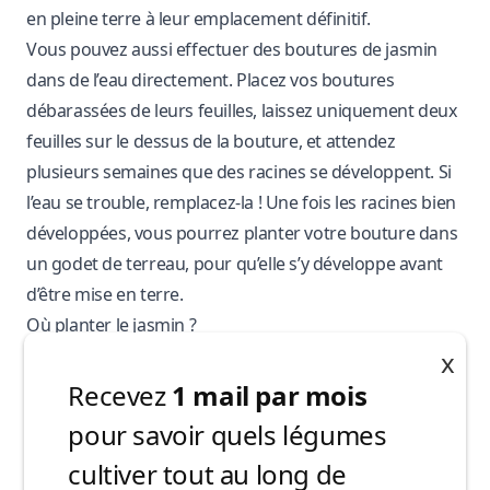
en pleine terre à leur emplacement définitif.
Vous pouvez aussi effectuer des boutures de jasmin
dans de l’eau directement. Placez vos boutures
débarassées de leurs feuilles, laissez uniquement deux
feuilles sur le dessus de la bouture, et attendez
plusieurs semaines que des racines se développent. Si
l’eau se trouble, remplacez-la ! Une fois les racines bien
développées, vous pourrez planter votre bouture dans
un godet de terreau, pour qu’elle s’y développe avant
d’être mise en terre.
Où planter le jasmin ?
L’emplacement est crucial pour la santé et la croissance
x
du faux jasmin. Il aime le soleil, mais le plein soleil n’est
Recevez
1 mail par mois
pas obligatoire. Un endroit où il reçoit
le soleil du
pour savoir quels légumes
matin
mais est protégé de la chaleur de l’après-midi
cultiver tout au long de
pourra faire l’affaire.