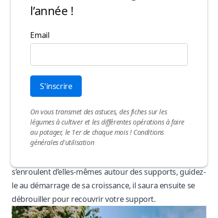
l’année !
Le sol doit être bien drainé, riche et légèrement acide à
neutre. Si vous le cultivez en pot, veillez à bien
Email
maintenir la terre humide, et à enrichir la terre de votre
pot à l’aide d’engrais ou de purins, pour s’assurer que le
jasmin ait toujours les nutriments nécessaires à son
développement.
Choisissez-lui de préférence un endroit protégé du
vent.
On vous transmet des astuces, des fiches sur les
Votre emplacement devra permettre au jasmin de
légumes à cultiver et les différentes opérations à faire
grimper, le long d’une clôture ou d’une pergola, où à un
au potager, le 1er de chaque mois !
Conditions
générales d'utilisation
endroit où vous pourrez implanter un support pour
qu’il puisse y grimper. Le jasmin étoilé a des tiges qui
s’enroulent d’elles-mêmes autour des supports, guidez-
le au démarrage de sa croissance, il saura ensuite se
débrouiller pour recouvrir votre support.