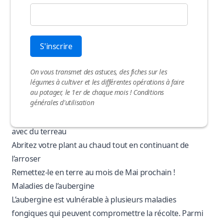
L’aubergine est une plante vivace dans les régions
chaudes où il ne gèle pas l’hiver. Dans nos régions, il est
possible de cultiver l’aubergine comme une plante
vivace, mais pour cela, vous devrez
l’hiverner
. Pour
cela :
On vous transmet des astuces, des fiches sur les
Déterrez votre pied d’aubergine à l’aide d’une bêche,
légumes à cultiver et les différentes opérations à faire
sans abîmer les racines, vers le mois d’Octobre, avant
au potager, le 1er de chaque mois !
Conditions
générales d'utilisation
les gelées
Plantez le pied d’aubergine dans un pot, en complétant
avec du terreau
Abritez votre plant au chaud tout en continuant de
l’arroser
Remettez-le en terre au mois de Mai prochain !
Maladies de l’aubergine
L’aubergine est vulnérable à plusieurs maladies
fongiques qui peuvent compromettre la récolte. Parmi