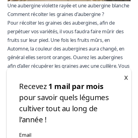
Une aubergine violette rayée et une aubergine blanche
Comment récolter les graines d’aubergine ?
Pour récolter les graines des aubergines, afin de
perpétuer vos variétés, il vous faudra faire mûrir des
fruits sur leur pied. Une fois les fruits mûrs, en
Automne, la couleur des aubergines aura changé, en
général elles seront oranges. Ouvrez les aubergines
afin d’aller récupérer les graines avec une cuillère. Vous
pouvez faire tremper les graines de l’eau quelques
x
jours afin de les détacher de la chair qui resterait
Recevez
1 mail par mois
accrochée.
pour savoir quels légumes
Faites ensuite sécher vos graines et conservez-les dans
cultiver tout au long de
un endroit sec et à l’abri de la lumière. Les graines
l’année !
d’aubergine ont une capacité germinative d’environ 5
ans !
Email
Cultiver l’aubergine comme une vivace ?